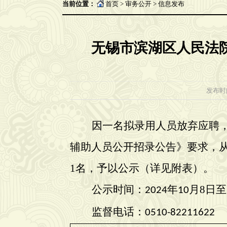
当前位置：
首页
>
审务公开
>
信息发布
无锡市滨湖区人民法
发布时间：
因一名拟录用人员放弃应聘
辅助人员公开招录公告》要求，
1名，予以公示（详见附
表）。
公示时间：
年
月
8
日至
202
4
10
监督电话：
0510-82211622