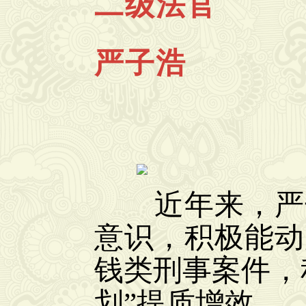
二级法官
严子浩
近年来，严子
意识，积极能动
钱类刑事案件，
划”提质增效。